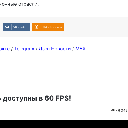
ионные отрасли.
VKontakte
Odnoklassniki
акте
/
Telegram
/
Дзен Новости
/
MAX