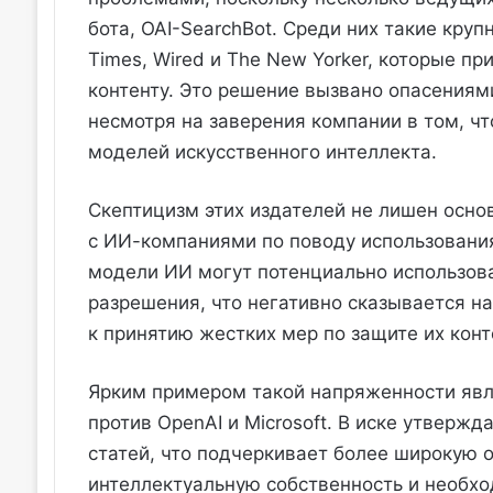
бота, OAI-SearchBot. Среди них такие кру
Times, Wired и The New Yorker, которые п
контенту. Это решение вызвано опасениями
несмотря на заверения компании в том, чт
моделей искусственного интеллекта.
Скептицизм этих издателей не лишен осно
с ИИ-компаниями по поводу использования 
модели ИИ могут потенциально использов
разрешения, что негативно сказывается н
к принятию жестких мер по защите их конте
Ярким примером такой напряженности явля
против OpenAI и Microsoft. В иске утверж
статей, что подчеркивает более широкую 
интеллектуальную собственность и необхо