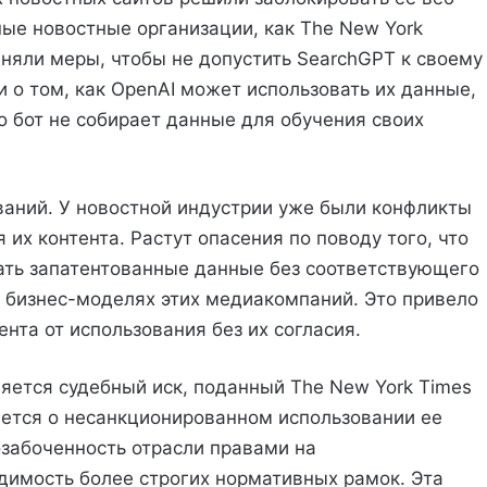
пные новостные организации, как The New York
риняли меры, чтобы не допустить SearchGPT к своему
 о том, как OpenAI может использовать их данные,
о бот не собирает данные для обучения своих
ваний. У новостной индустрии уже были конфликты
их контента. Растут опасения по поводу того, что
ать запатентованные данные без соответствующего
а бизнес-моделях этих медиакомпаний. Это привело
нта от использования без их согласия.
ется судебный иск, поданный The New York Times
дается о несанкционированном использовании ее
озабоченность отрасли правами на
димость более строгих нормативных рамок. Эта