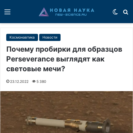
Меню
Switch
П
Космонавтика
Новости
Почему пробирки для образцов
Perseverance выглядят как
световые мечи?
23.12.2022
5 380