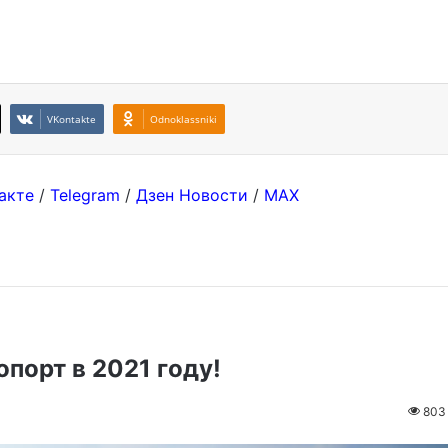
VKontakte
Odnoklassniki
акте
/
Telegram
/
Дзен Новости
/
MAX