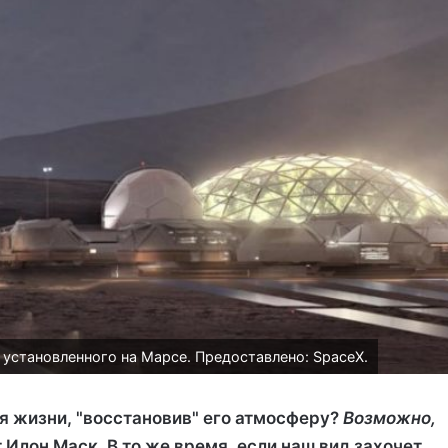
установленного на Марсе. Предоставлено: SpaceX.
 жизни, "восстановив" его атмосферу?
Возможно,
ит Илон Маск. В то же время, если наш вид захочет