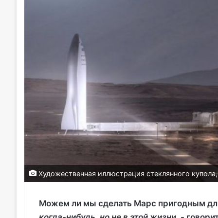
Художественная иллюстрация стеклянного купола, 
Можем ли мы сделать Марс пригодным для
когда-нибудь, но не в этой жизни
, - говор