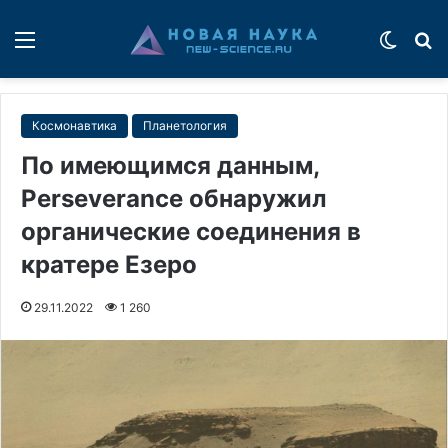
Меню
Switch
П
Космонавтика
Планетология
По имеющимся данным,
Perseverance обнаружил
органические соединения в
кратере Езеро
29.11.2022
1 260