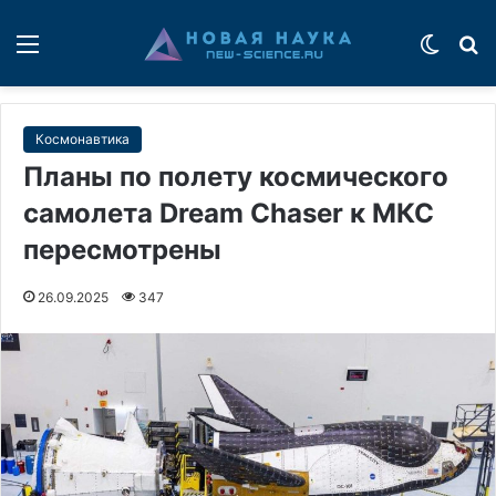
Меню
Switch
П
Космонавтика
Планы по полету космического
самолета Dream Chaser к МКС
пересмотрены
26.09.2025
347