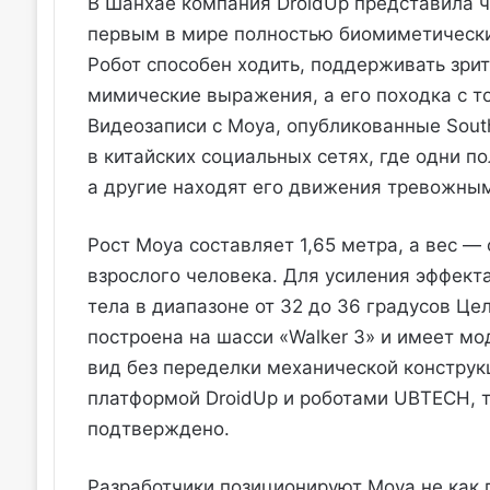
В Шанхае компания DroidUp представила ч
первым в мире полностью биомиметическ
Робот способен ходить, поддерживать зри
мимические выражения, а его походка с т
Видеозаписи с Moya, опубликованные Sout
в китайских социальных сетях, где одни 
а другие находят его движения тревожным
Рост Moya составляет 1,65 метра, а вес —
взрослого человека. Для усиления эффект
тела в диапазоне от 32 до 36 градусов Це
построена на шасси «Walker 3» и имеет м
вид без переделки механической конструк
платформой DroidUp и роботами UBTECH, т
подтверждено.
Разработчики позиционируют Moya не как