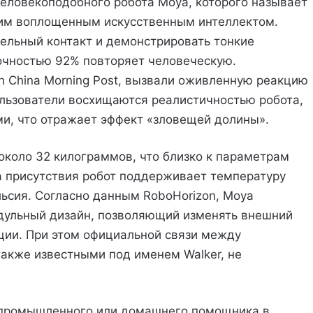
еловекоподобного робота Moya, которого называет
им воплощенным искусственным интеллектом.
тельный контакт и демонстрировать тонкие
очностью 92% повторяет человеческую.
h China Morning Post, вызвали оживленную реакцию
пользователи восхищаются реалистичностью робота,
и, что отражает эффект «зловещей долины».
 около 32 килограммов, что близко к параметрам
а присутствия робот поддерживает температуру
льсия. Согласно данным RoboHorizon, Moya
одульный дизайн, позволяющий изменять внешний
ции. При этом официальной связи между
акже известными под именем Walker, не
 промышленного или домашнего помощника в