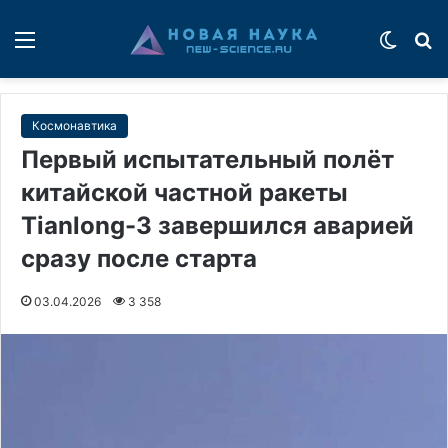
Меню
Switch
П
Космонавтика
Первый испытательный полёт
китайской частной ракеты
Tianlong-3 завершился аварией
сразу после старта
03.04.2026
3 358