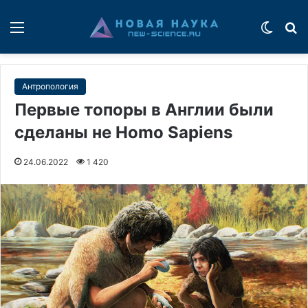
Меню
Switch
П
Антропология
Первые топоры в Англии были
сделаны не Homo Sapiens
24.06.2022
1 420