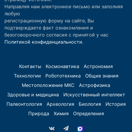
Направляя нам электронное письмо или заполняя
любую
регистрационную форму на сайте, Вы
подтверждаете факт ознакомления и
безоговорочного согласия с принятой у нас
Политикой конфиденциальности.
Контакты
Космонавтика
Астрономия
Технологии
Робототехника
Общие знания
Местоположение МКС
Астрофизика
Здоровье и медицина
Искусственный интеллект
Палеонтология
Археология
Биология
История
Природа
Химия
Определения
vk.com
Telegram
MAX