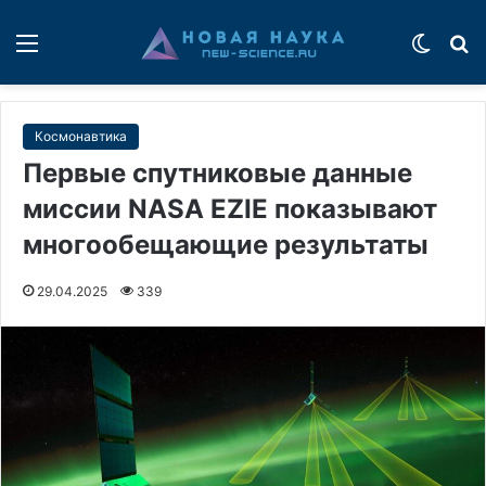
Меню
Switch
П
Космонавтика
Первые спутниковые данные
миссии NASA EZIE показывают
многообещающие результаты
29.04.2025
339