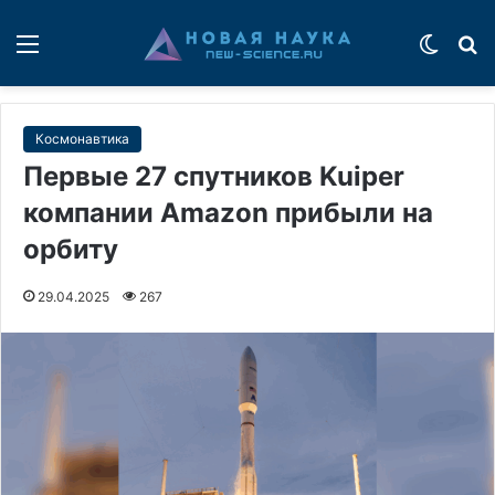
Меню
Switch
П
Космонавтика
Первые 27 спутников Kuiper
компании Amazon прибыли на
орбиту
29.04.2025
267