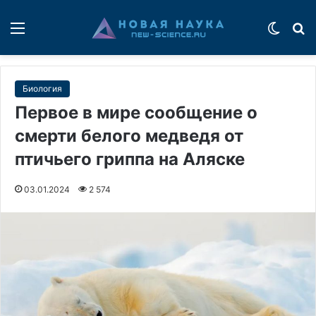
Меню
Switch
П
Биология
Первое в мире сообщение о
смерти белого медведя от
птичьего гриппа на Аляске
03.01.2024
2 574