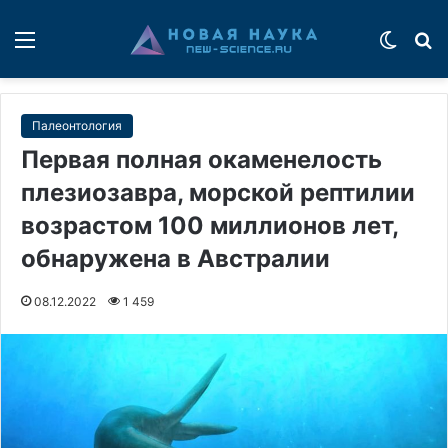
Меню
Switch
П
Палеонтология
Первая полная окаменелость
плезиозавра, морской рептилии
возрастом 100 миллионов лет,
обнаружена в Австралии
08.12.2022
1 459