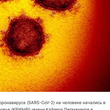
ронавируса (SARS-CoV-2) на человеке начались в
ровья (KPWHRI) имени Кайзера Перманенте в