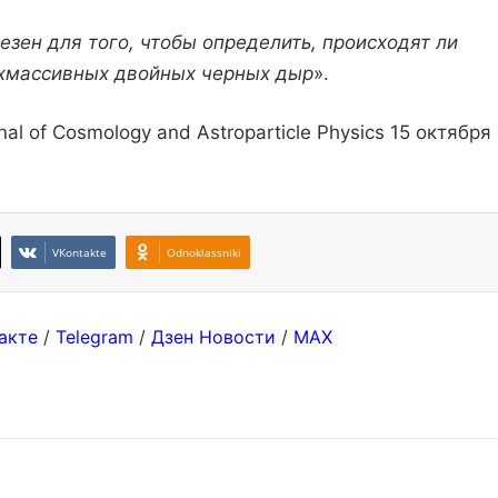
зен для того, чтобы определить, происходят ли
рхмассивных двойных черных дыр
».
nal of Cosmology and Astroparticle Physics 15 октября
VKontakte
Odnoklassniki
акте
/
Telegram
/
Дзен Новости
/
MAX