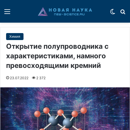
Меню
Switch
П
Химия
Открытие полупроводника с
характеристиками, намного
превосходящими кремний
23.07.2022
2 372