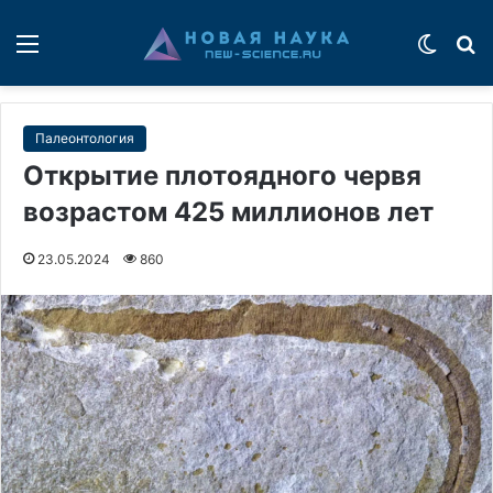
Меню
Switch
П
Палеонтология
Открытие плотоядного червя
возрастом 425 миллионов лет
23.05.2024
860