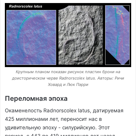
Крупным планом показан рисунок пластин брони на
доисторическом черве Radnorscolex latus. Авторы: Ричи
Ховард и Люк Пэрри
Переломная эпоха
Окаменелость Radnorscolex latus, датируемая
425 миллионами лет, переносит нас в
удивительную эпоху - силурийскую. Этот
период, с 443 по 419 миллионов лет назад,