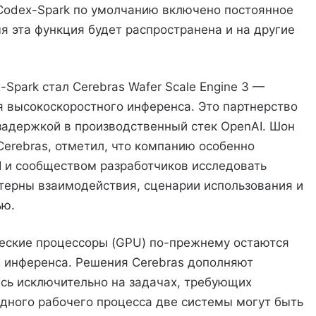
Codex-Spark по умолчанию включено постоянное
 эта функция будет распространена и на другие
park стал Cerebras Wafer Scale Engine 3 —
я высокоскоростного инференса. Это партнерство
задержкой в производственный стек OpenAI. Шон
Cerebras, отметил, что компанию особенно
 и сообществом разработчиков исследовать
терны взаимодействия, сценарии использования и
ью.
ческие процессоры (GPU) по-прежнему остаются
 инференса. Решения Cerebras дополняют
сь исключительно на задачах, требующих
одного рабочего процесса две системы могут быть