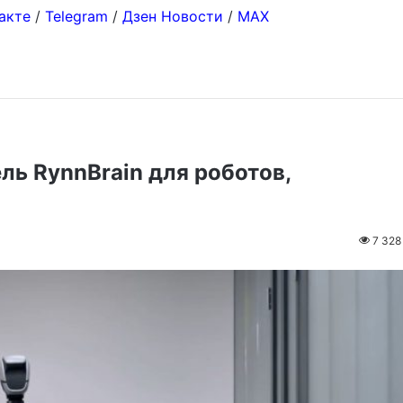
акте
/
Telegram
/
Дзен Новости
/
MAX