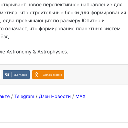
 открывает новое перспективное направление для
тметила, что строительные блоки для формирования
в, едва превышающих по размеру Юпитер и
то означает, что формирование планетных систем
вёзд
е Astronomy & Astrophysics.
VKontakte
Odnoklassniki
акте
/
Telegram
/
Дзен Новости
/
MAX