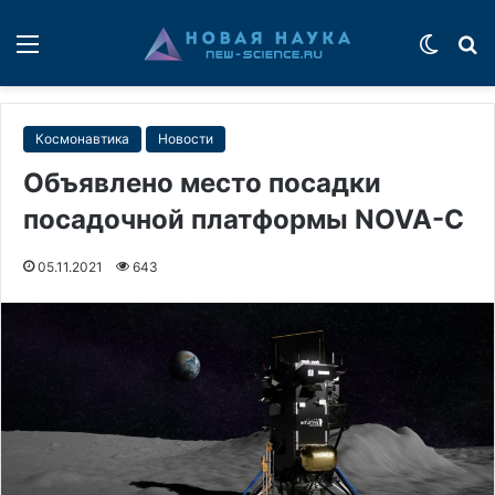
Меню
Switch
П
Космонавтика
Новости
Объявлено место посадки
посадочной платформы NOVA-C
05.11.2021
643