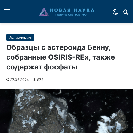
Меню
Switch
П
Астрономия
Образцы с астероида Бенну,
собранные OSIRIS-REx, также
содержат фосфаты
27.06.2024
873