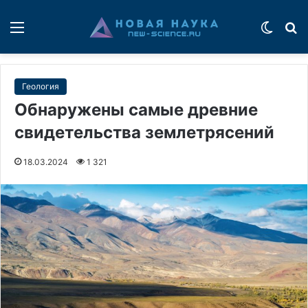
Меню
Switch
П
Геология
Обнаружены самые древние
свидетельства землетрясений
18.03.2024
1 321