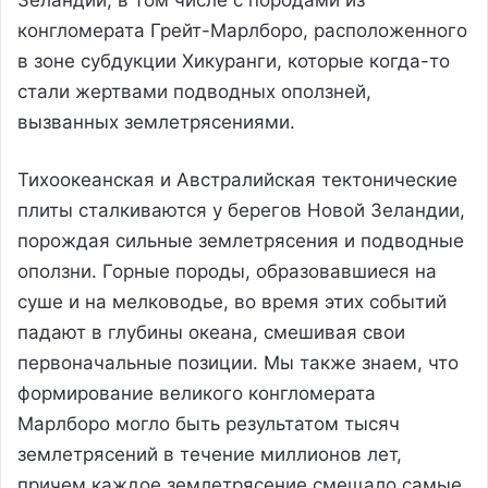
Зеландии, в том числе с породами из
конгломерата Грейт-Марлборо, расположенного
в зоне субдукции Хикуранги, которые когда-то
стали жертвами подводных оползней,
вызванных землетрясениями.
Тихоокеанская и Австралийская тектонические
плиты сталкиваются у берегов Новой Зеландии,
порождая сильные землетрясения и подводные
оползни. Горные породы, образовавшиеся на
суше и на мелководье, во время этих событий
падают в глубины океана, смешивая свои
первоначальные позиции. Мы также знаем, что
формирование великого конгломерата
Марлборо могло быть результатом тысяч
землетрясений в течение миллионов лет,
причем каждое землетрясение смещало самые