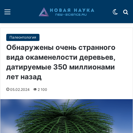
Меню
Switch
П
Палеонтология
Обнаружены очень странного
вида окаменелости деревьев,
датируемые 350 миллионами
лет назад
05.02.2024
2 100