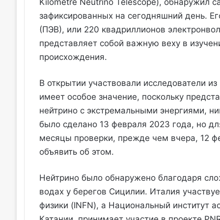
Kilometre Neutrino Telescope), обнаружил 
зафиксированных на сегодняшний день. Ег
(ПЭВ), или 220 квадриллионов электронво
представляет собой важную веху в изучен
происхождения.
В открытии участвовали исследователи из
имеет особое значение, поскольку предст
нейтрино с экстремальными энергиями, н
было сделано 13 февраля 2023 года, но д
месяцы проверки, прежде чем вчера, 12 ф
объявить об этом.
Нейтрино было обнаружено благодаря сло
водах у берегов Сицилии. Италия участву
физики (INFN), а Национальный институт а
Катании, принимает участие в проекте PN