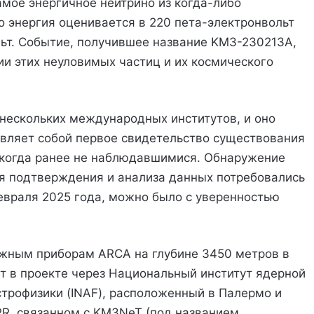
самое энергичное нейтрино из когда-либо
о энергия оценивается в 220 пета-электронвольт
льт. Событие, получившее название KM3-230213A,
ии этих неуловимых частиц и их космического
 нескольких международных институтов, и оно
авляет собой первое свидетельство существования
икогда ранее не наблюдавшимися. Обнаружение
ля подтверждения и анализа данных потребовались
евраля 2025 года, можно было с уверенностью
жным приборам ARCA на глубине 3450 метров в
ет в проекте через Национальный институт ядерной
строфизики (INAF), расположенный в Палермо и
RR, связанном с KM3NeT (под названием