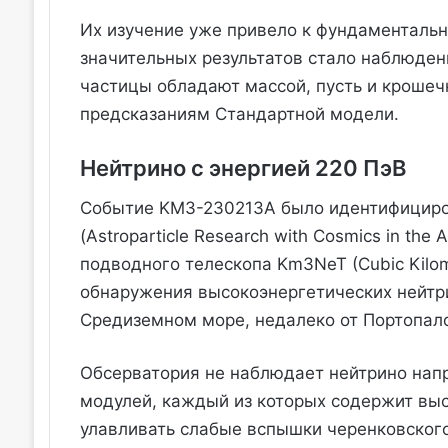
Их изучение уже привело к фундаменталь
значительных результатов стало наблюдени
частицы обладают массой, пусть и крошеч
предсказаниям Стандартной модели.
Нейтрино с энергией 220 ПэВ
Событие KM3-230213A было идентифициро
(Astroparticle Research with Cosmics in the
подводного телескопа Km3NeT (Cubic Kilom
обнаружения высокоэнергетических нейтри
Средиземном море, недалеко от Портопало
Обсерватория не наблюдает нейтрино напр
модулей, каждый из которых содержит вы
улавливать слабые вспышки черенковского 