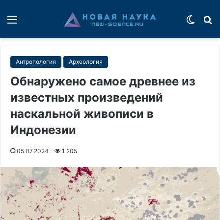
Меню
Switch
П
Антропология
Археология
Обнаружено самое древнее из
известных произведений
наскальной живописи в
Индонезии
05.07.2024
1 205