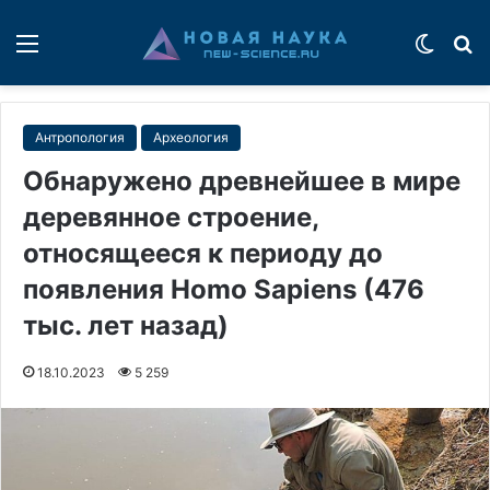
Меню
Switch
П
Антропология
Археология
Обнаружено древнейшее в мире
деревянное строение,
относящееся к периоду до
появления Homo Sapiens (476
тыс. лет назад)
18.10.2023
5 259