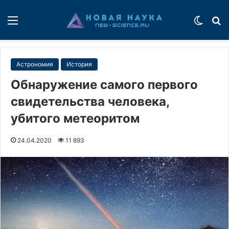
Меню
Switch
П
Астрономия
История
Обнаружение самого первого
свидетельства человека,
убитого метеоритом
24.04.2020
11 893