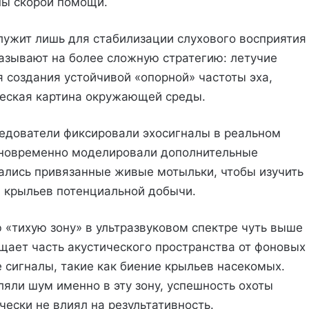
ы скорой помощи.
служит лишь для стабилизации слухового восприятия
азывают на более сложную стратегию: летучие
 создания устойчивой «опорной» частоты эха,
ческая картина окружающей среды.
ледователи фиксировали эхосигналы в реальном
дновременно моделировали дополнительные
ались привязанные живые мотыльки, чтобы изучить
я крыльев потенциальной добычи.
 «тихую зону» в ультразвуковом спектре чуть выше
ищает часть акустического пространства от фоновых
 сигналы, такие как биение крыльев насекомых.
яли шум именно в эту зону, успешность охоты
чески не влиял на результативность.