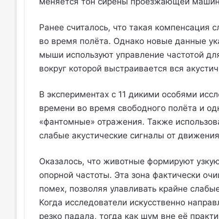
меняется тон сирены проезжающей машин
Ранее считалось, что такая компенсация 
во время полёта. Однако новые данные ук
мыши используют управление частотой для
вокруг которой выстраивается вся акусти
В экспериментах с 11 дикими особями исс
времени во время свободного полёта и о
«фантомные» отражения. Также использов
слабые акустические сигналы от движени
Оказалось, что животные формируют узкую
опорной частоты. Эта зона фактически оч
помех, позволяя улавливать крайне слабые
Когда исследователи искусственно направл
резко падала, тогда как шум вне её практи