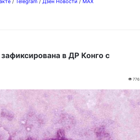
акте
/
Telegram
/
Дзен Новости
/
MAX