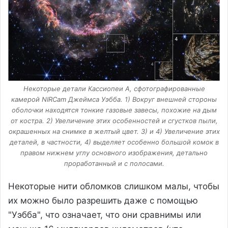
Некоторые детали Кассиопеи А, сфотографированные
камерой NIRCam Джеймса Уэбба. 1) Вокруг внешней стороны
оболочки находятся тонкие газовые завесы, похожие на дым
от костра. 2) Увеличение этих особенностей и сгустков пыли,
окрашенных на снимке в желтый цвет. 3) и 4) Увеличение этих
деталей, в частности, 4) выделяет особенно большой комок в
правом нижнем углу основного изображения, детально
проработанный и с полосами.
Некоторые нити обломков слишком малы, чтобы
их можно было разрешить даже с помощью
"Уэбба", что означает, что они сравнимы или