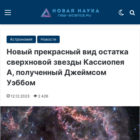
Меню
Switch
П
Астрономия
Новости
Новый прекрасный вид остатка
сверхновой звезды Кассиопея
A, полученный Джеймсом
Уэббом
12.12.2023
2 426