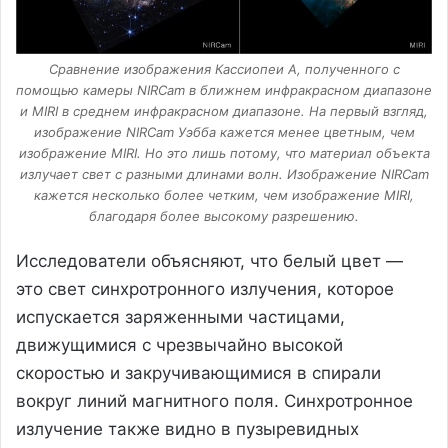
Сравнение изображения Кассиопеи А, полученного с
помощью камеры NIRCam в ближнем инфракрасном диапазоне
и MIRI в среднем инфракрасном диапазоне. На первый взгляд,
изображение NIRCam Уэбба кажется менее цветным, чем
изображение MIRI. Но это лишь потому, что материал объекта
излучает свет с разными длинами волн. Изображение NIRCam
кажется несколько более четким, чем изображение MIRI,
благодаря более высокому разрешению.
Исследователи объясняют, что белый цвет —
это свет синхротронного излучения, которое
испускается заряженными частицами,
движущимися с чрезвычайно высокой
скоростью и закручивающимися в спирали
вокруг линий магнитного поля. Синхротронное
излучение также видно в пузыревидных