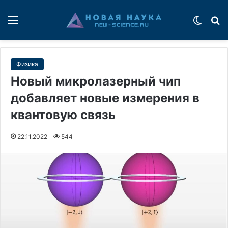
Меню
Switch
П
Физика
Новый микролазерный чип
добавляет новые измерения в
квантовую связь
22.11.2022
544