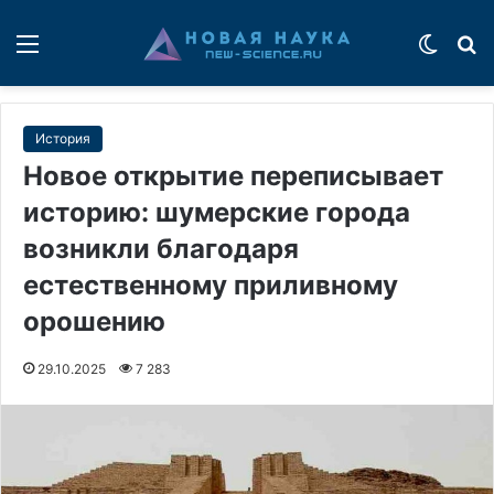
Меню
Switch
П
История
Новое открытие переписывает
историю: шумерские города
возникли благодаря
естественному приливному
орошению
29.10.2025
7 283