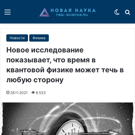
Меню
Switch
П
Новости
Физика
Новое исследование
показывает, что время в
квантовой физике может течь в
любую сторону
28.11.2021
8 533