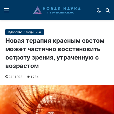
Меню
Switch
П
Здоровье и медицина
Новая терапия красным светом
может частично восстановить
остроту зрения, утраченную с
возрастом
24.11.2021
1 234