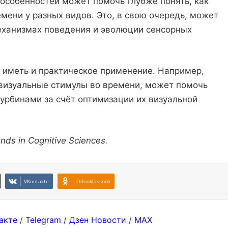
 особенностей может помочь глубже понять, как
мени у разных видов. Это, в свою очередь, может
еханизмах поведения и эволюции сенсорных
 иметь и практическое применение. Например,
 визуальные стимулы во времени, может помочь
турбинами за счёт оптимизации их визуальной
ds in Cognitive Sciences.
VKontakte
Odnoklassniki
акте
/
Telegram
/
Дзен Новости
/
MAX