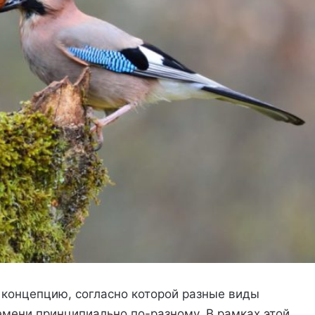
концепцию, согласно которой разные виды
мени принципиально по-разному. В рамках этой