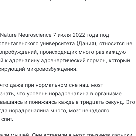
Nature Neuroscience 7 июля 2022 года под
пенгагенского университета (Дания), относится не
ропробуждений, происходящих много раз каждую
й к адреналину адренергический гормон, который
ерирующий микровозбуждения.
 что даже при нормальном сне наш мозг
 знать, что уровень норадреналина в организме
вышаясь и понижаясь каждые тридцать секунд. Это
огда норадреналина много, мозг ненадолго
спит.
али мышей. Они вставили в мозг грызунов датчики,