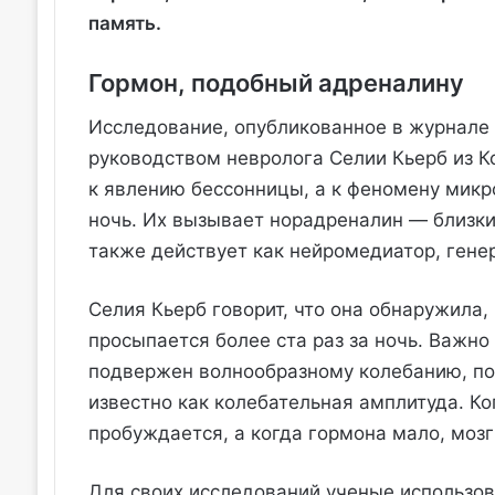
память.
Гормон, подобный адреналину
Исследование, опубликованное в журнале 
руководством невролога Селии Кьерб из Ко
к явлению бессонницы, а к феномену мик
ночь. Их вызывает норадреналин — близки
также действует как нейромедиатор, ген
Селия Кьерб говорит, что она обнаружила,
просыпается более ста раз за ночь. Важно
подвержен волнообразному колебанию, по
известно как колебательная амплитуда. К
пробуждается, а когда гормона мало, мозг 
Для своих исследований ученые использов