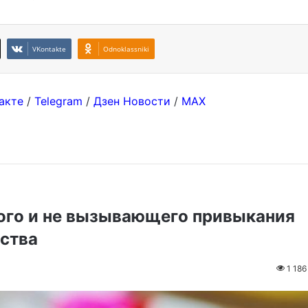
VKontakte
Odnoklassniki
акте
/
Telegram
/
Дзен Новости
/
MAX