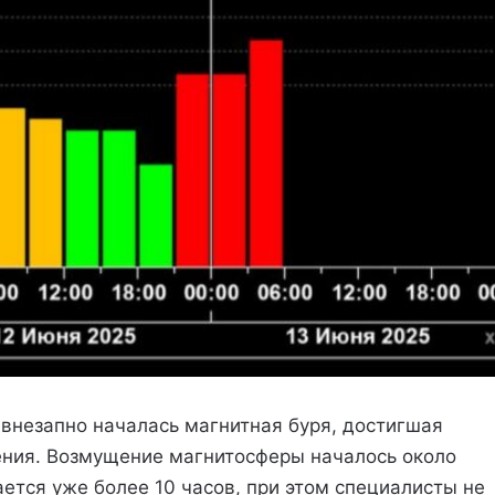
е внезапно началась магнитная буря, достигшая
ения. Возмущение магнитосферы началось около
ется уже более 10 часов, при этом специалисты не