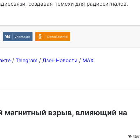
адиосвязи, создавая помехи для радиосигналов.
VKontakte
Odnoklassniki
акте
/
Telegram
/
Дзен Новости
/
MAX