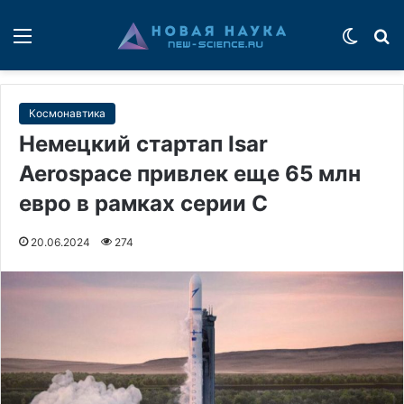
Меню
Switch
П
Космонавтика
Немецкий стартап Isar
Aerospace привлек еще 65 млн
евро в рамках серии C
20.06.2024
274