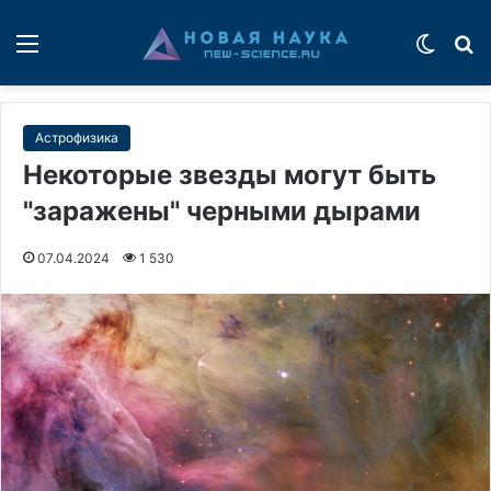
Меню
Switch
П
Астрофизика
Некоторые звезды могут быть
"заражены" черными дырами
07.04.2024
1 530