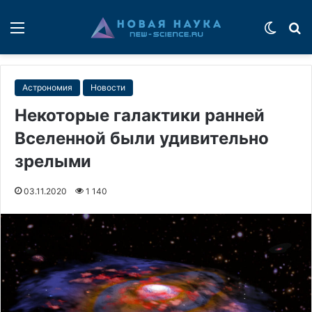
Меню
Switch
П
Астрономия
Новости
Некоторые галактики ранней
Вселенной были удивительно
зрелыми
03.11.2020
1 140