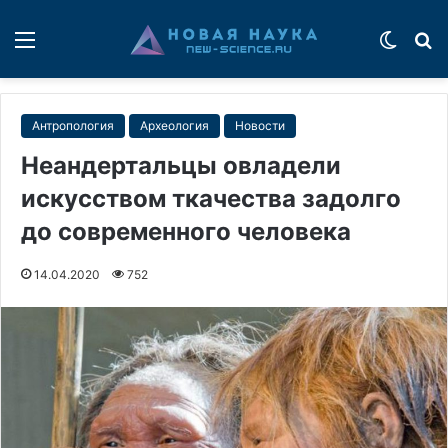
Меню
Switch
П
Антропология
Археология
Новости
Неандертальцы овладели
искусством ткачества задолго
до современного человека
14.04.2020
752