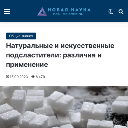
Меню
Switch
П
Общие знания
Натуральные и искусственные
подсластители: различия и
применение
16.09.2023
8 479