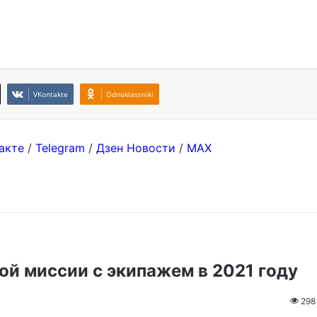
VKontakte
Odnoklassniki
акте
/
Telegram
/
Дзен Новости
/
MAX