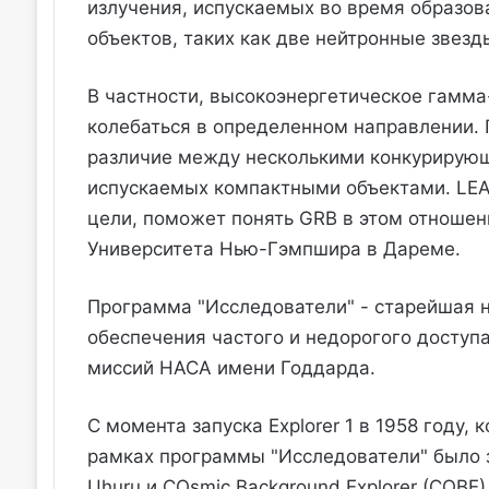
излучения, испускаемых во время образо
объектов, таких как две нейтронные звезд
В частности, высокоэнергетическое гамма
колебаться в определенном направлении. 
различие между несколькими конкурирующ
испускаемых компактными объектами. LEA
цели, поможет понять GRB в этом отношен
Университета Нью-Гэмпшира в Дареме.
Программа "Исследователи" - старейшая 
обеспечения частого и недорогого доступ
миссий НАСА имени Годдарда.
С момента запуска Explorer 1 в 1958 году
рамках программы "Исследователи" было з
Uhuru и COsmic Background Explorer (COBE