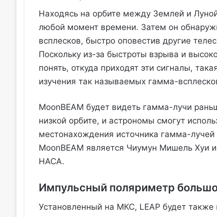
Находясь на орбите между Землей и Луной
любой момент времени. Затем он обнаруж
всплесков, быстро оповестив другие теле
Поскольку из-за быстроты взрыва и высок
понять, откуда приходят эти сигналы, так
изучения так называемых гамма-всплесков
MoonBEAM будет видеть гамма-лучи раньш
низкой орбите, и астрономы смогут исполь
местонахождения источника гамма-лучей 
MoonBEAM является Чиумун Мишель Хуи и
НАСА.
Импульсный поляриметр большо
Установленный на МКС, LEAP будет также 