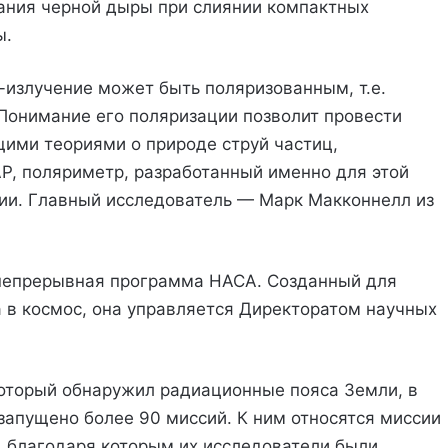
вания черной дыры при слиянии компактных
ы.
-излучение может быть поляризованным, т.е.
Понимание его поляризации позволит провести
ими теориями о природе струй частиц,
P, поляриметр, разработанный именно для этой
ии. Главный исследователь — Марк Макконнелл из
непрерывная программа НАСА. Созданный для
а в космос, она управляется Директоратом научных
, который обнаружил радиационные пояса Земли, в
апущено более 90 миссий. К ним относятся миссии
), благодаря которым их исследователи были