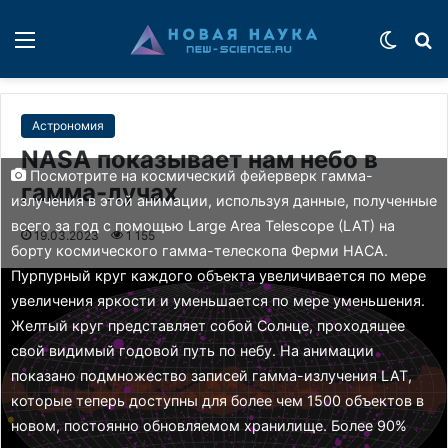
Меню
Switch
П
Астрономия
NASA показывает нам небо в
Посмотрите на космический фейерверк гамма-
гамма-лучах
излучения в этой анимации, используя данные, полученные
всего за год с помощью Large Area Telescope (LAT) на
19.03.2023
1 155
борту космического гамма-телескопа Ферми НАСА.
Пурпурный круг каждого объекта увеличивается по мере
увеличения яркости и уменьшается по мере уменьшения.
Желтый круг представляет собой Солнце, проходящее
свой видимый годовой путь по небу. На анимации
показано подмножество записей гамма-излучения LAT,
которые теперь доступны для более чем 1500 объектов в
новом, постоянно обновляемом хранилище. Более 90%