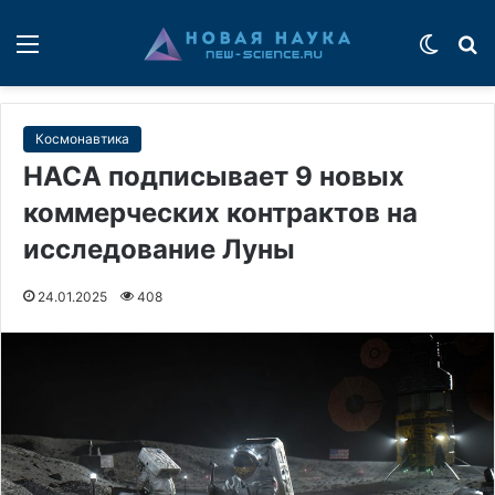
Меню
Switch
П
Космонавтика
НАСА подписывает 9 новых
коммерческих контрактов на
исследование Луны
24.01.2025
408