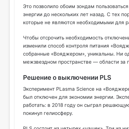
Это позволило обоим зондам пользоватьс
энергии до нескольких лет назад. С тех п
которые не являются необходимыми для р
Чтобы отсрочить необходимость отключени
изменили способ контроля питания «Воядж
собранные «Вояджером», уникальны. Ни од
межзвездном пространстве — области за 
Решение о выключении PLS
Эксперимент PLasma Science на «Вояджере-
был отключен для экономии энергии. Эксп
работать: в 2018 году он сыграл решающую
покинул гелиосферу.
PLS состоит из четырех «чашек». Три из н