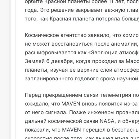
орбите Красной планеты более 11 лет, пос
года. Это решение закрывает важную глав
того, как Красная планета потеряла боль
Космическое агентство заявило, что коми
не может восстановиться после аномалии,
расшифровывается как «Эволюция атмосфе
Землей 6 декабря, когда проходил за Марс
планеты, изучая ее верхние слои атмосфер
запланированного годового срока научной
Перед прекращением связи телеметрия по
ожидало, что MAVEN вновь появится из-за
от него сигнала. Позже инженеры проана
дальней космической связи NASA, и обна
показали, что MAVEN перешел в безопасн
скоростью после того, как вышел из-за ди