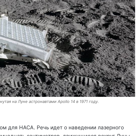
утая на Луне астронавтами Apollo 14 в 1971 году.
ом для НАСА. Речь идет о наведении лазерного
семнадцать сантиметров, движущуюся вокруг Луны