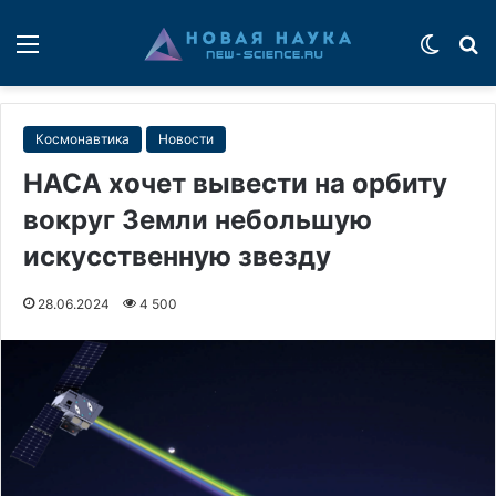
Меню
Switch
П
Космонавтика
Новости
НАСА хочет вывести на орбиту
вокруг Земли небольшую
искусственную звезду
28.06.2024
4 500