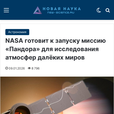
Меню
Switch
П
Астрономия
NASA готовит к запуску миссию
«Пандора» для исследования
атмосфер далёких миров
09.01.2026
8 796