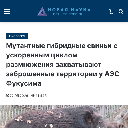
Меню
Switch
П
Биология
Мутантные гибридные свиньи с
ускоренным циклом
размножения захватывают
заброшенные территории у АЭС
Фукусима
22.05.2026
11 445